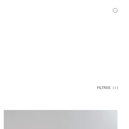
EN
DE
FR
EN
DE
FR
FILTRES