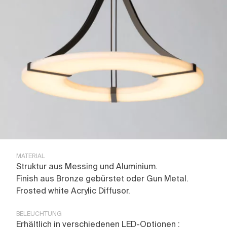
Pierre Paulin
Furtiv
Yacht
ALLES ANSEHEN
Kontakt
Glenn Sestig
Joseph Dirand
Corporate
Geschichte
Jean-Michel Wilmotte
Line
Restaurant
Ausstellungen
Luxembourg
Hotel
Presse
Marienbad
Retail
Magazine
ALLES ANSEHEN
Parisienne
Andacht
Pierre Paulin
Partnerschaft
Tennessee
Untitled
ALLES ANSEHEN
Regard
ALLES ANSEHEN
MATERIAL
Struktur aus Messing und Aluminium.
Finish aus Bronze gebürstet oder Gun Metal.
Frosted white Acrylic Diffusor.
BELEUCHTUNG
Erhältlich in verschiedenen LED-Optionen :