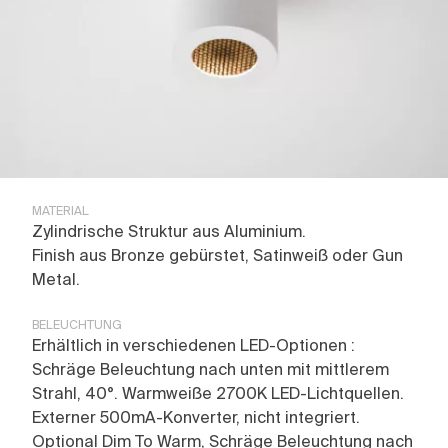
Pierre Paulin
Furtiv
Yacht
ALLES ANSEHEN
Kontakt
Glenn Sestig
Joseph Dirand
Corporate
Geschichte
Jean-Michel Wilmotte
Line
Restaurant
Ausstellungen
Luxembourg
Hotel
Presse
Marienbad
Retail
Magazine
ALLES ANSEHEN
Parisienne
Andacht
Pierre Paulin
Partnerschaft
Tennessee
Untitled
ALLES ANSEHEN
MATERIAL
Regard
Zylindrische Struktur aus Aluminium.
Finish aus Bronze gebürstet, Satinweiß oder Gun
ALLES ANSEHEN
Metal.
BELEUCHTUNG
Erhältlich in verschiedenen LED-Optionen :
Schräge Beleuchtung nach unten mit mittlerem
Strahl, 40°. Warmweiße 2700K LED-Lichtquellen.
Externer 500mA-Konverter, nicht integriert.
Optional Dim To Warm, Schräge Beleuchtung nach