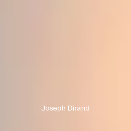
Joseph Dirand