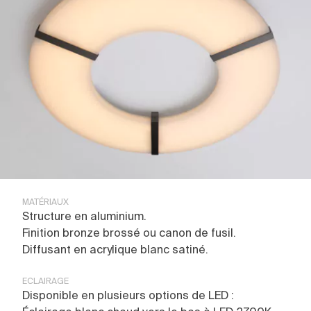
Pierre Paulin
Furtiv
Yacht
TOUT VOIR
Contact
Glenn Sestig
Joseph Dirand
Corporate
À propos
Jean-Michel Wilmotte
Line
Restaurant
Expositions
Luxembourg
Hôtel
Presse
Marienbad
Retail
Magazines
TOUT VOIR
Parisienne
Culte
Pierre Paulin
Installation Lumineuse
Tennessee
Partenariat
Untitled
Regard
TOUT VOIR
TOUT VOIR
MATÉRIAUX
Structure en aluminium.
Finition bronze brossé ou canon de fusil.
Diffusant en acrylique blanc satiné.
ECLAIRAGE
Disponible en plusieurs options de LED :