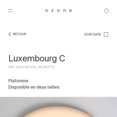
RETOUR
VOIR DATA
Luxembourg C
Produits
PAR JEAN-MICHEL WILMOTTE
Designers
Lustre
Plafonnier
Suspension
Collections
Disponible en deux tailles
Plafonnier
Régis Botta
Applique
Michel Boyer
Projets
Table
Joseph Dirand
Brasilia
Lampadaire
Gounot & Jähnke
Classique
Histoire
Gaëlle Lauriot-Prévost et Dominique Perrault
Embrun
Résidentiel